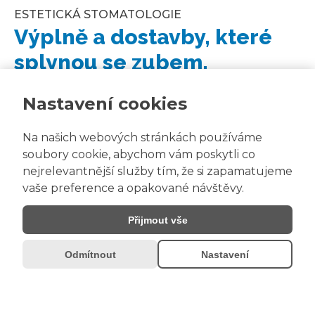
ESTETICKÁ STOMATOLOGIE
Výplně a dostavby, které
splynou se zubem.
Nastavení cookies
Pracujeme s moderními
fotokompozitními
výplněmi
, které dokonale napodobí přirozenou
Na našich webových stránkách používáme
strukturu i odstín zubu. Vrstvíme materiál tak, aby
soubory cookie, abychom vám poskytli co
nejrelevantnější služby tím, že si zapamatujeme
výsledek vypadal nenápadně — a zároveň plnil
vaše preference a opakované návštěvy.
svou funkci roky dopředu.
Přijmout vše
U poškozených nebo zlomených zubů
provádíme
přímé estetické dostavby
, kterými
Odmítnout
Nastavení
zub obnovíme bez nutnosti laboratorní práce —
v jedné návštěvě.