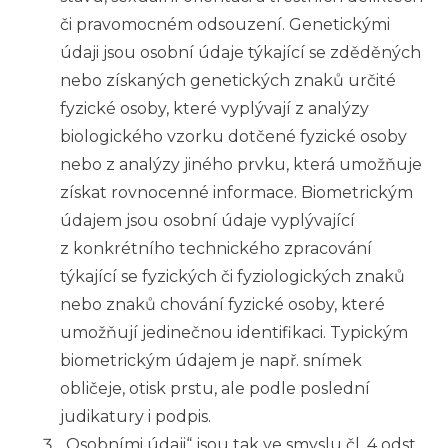
či
pravomocném odsouzení. Genetickými
údaji jsou osobní údaje týkající se zděděných
nebo získaných genetických znaků určité
fyzické osoby, které vyplývají z
analýzy
biologického vzorku dotčené fyzické osoby
nebo z
analýzy jiného prvku, která umožňuje
získat rovnocenné informace. Biometrickým
údajem jsou osobní údaje vyplývající
z
konkrétního technického zpracování
týkající se fyzických či
fyziologických znaků
nebo znaků chování fyzické osoby, které
umožňují jedinečnou identifikaci. Typickým
biometrickým údajem je např.
snímek
obličeje, otisk prstu, ale podle poslední
judikatury i
podpis.
„Osobními údaji“ jsou tak ve smyslu čl. 4 odst.