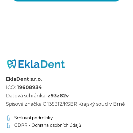
EklaDent s.r.o.
IČO:
19608934
Datová schránka:
z93z82v
Spisová značka C 135312/KSBR Krajský soud v Brně
Smluvní podmínky
GDPR - Ochrana osobních údajů