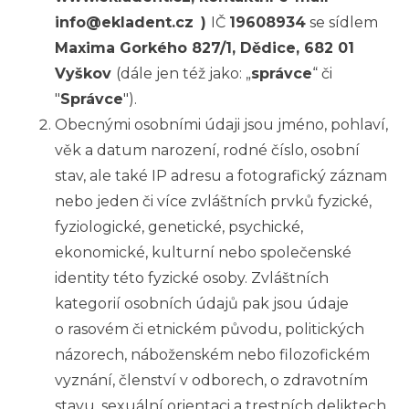
info@ekladent.cz
)
IČ
19608934
se sídlem
Maxima Gorkého 827/1, Dědice, 682 01
Vyškov
(dále jen též jako: „
správce
“ či
"
Správce
").
Obecnými osobními údaji jsou jméno, pohlaví,
věk a
datum narození, rodné číslo, osobní
stav, ale také IP adresu a
fotografický záznam
nebo jeden či více zvláštních prvků fyzické,
fyziologické, genetické, psychické,
ekonomické, kulturní nebo společenské
identity této fyzické osoby
. Zvláštních
kategorií osobních údajů pak jsou údaje
o
rasovém či
etnickém původu, politických
názorech, náboženském nebo filozofickém
vyznání, členství v
odborech, o
zdravotním
stavu, sexuální orientaci a
trestních deliktech