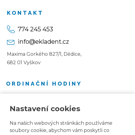
KONTAKT
774 245 453
info@ekladent.cz
Maxima Gorkého 827/1, Dědice,
682 01 Vyškov
ORDINAČNÍ HODINY
Pondělí: 7:30 - 15:30
Nastavení cookies
Úterý: 7:30 - 15:30
Středa: 7:30 - 15:30
Na našich webových stránkách používáme
Čtvrtek: 7:30 - 15:30
soubory cookie, abychom vám poskytli co